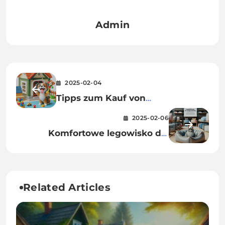
Admin
2025-02-04
Tipps zum Kauf von
Hundebedarf: Was Ihr Hund
2025-02-06
wirklich braucht
Komfortowe legowisko dla
dużego kota – odkryj najlepsze
propozycje w naszej
tierhandlung!
Related Articles