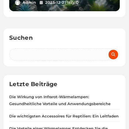
für Ihr Aquarium
Admin
2025-12-21
0
Suchen
Letzte Beiträge
Die Wirkung von Infrarot-Wärmelampen:
Gesundheitliche Vorteile und Anwendungsbereiche
Die wichtigsten Accessoires für Reptilien: Ein Leitfaden
Die Vorteile einer Wärmelampe: Entdecken Sie die