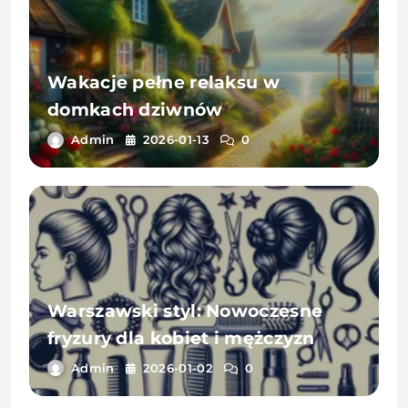
Wakacje pełne relaksu w
domkach dziwnów
Admin
2026-01-13
0
Warszawski styl: Nowoczesne
fryzury dla kobiet i mężczyzn
Admin
2026-01-02
0