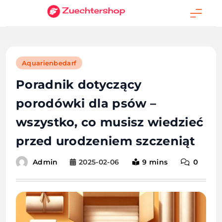
Skip
to
content
Aquarienbedarf
Poradnik dotyczący
porodówki dla psów –
wszystko, co musisz wiedzieć
przed urodzeniem szczeniąt
2025-02-06
9 mins
0
Admin