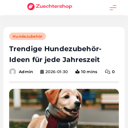
Skip
to
content
Hundezubehör
Trendige Hundezubehör-
Ideen für jede Jahreszeit
2026-01-30
10 mins
0
Admin