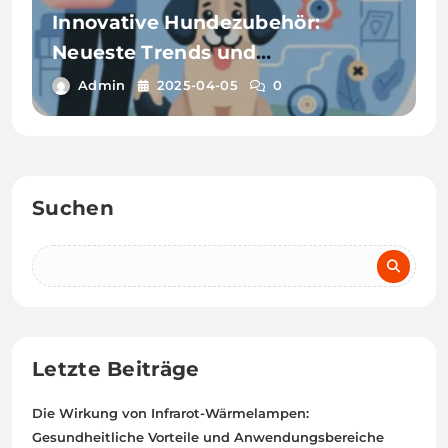
Innovative Hundezubehör:
Neueste Trends und
Entwicklungen für das
Admin
2025-04-05
0
Wohlbefinden Ihres Vierbeiners
Suchen
Letzte Beiträge
Die Wirkung von Infrarot-Wärmelampen:
Gesundheitliche Vorteile und Anwendungsbereiche