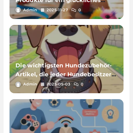
Produkte für ein glückliches
Haustier
Admin
2025-11-27
0
Die wichtigsten Hundezubehör-
Artikel, die jeder Hundebesitzer
haben sollte
Admin
2025-05-03
0