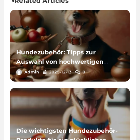
Related Articles
Hundezubehör: Tipps zur
Auswahl von hochwertigen
Produkten
Admin
2025-12-13
0
Die wichtigsten Hundezubehör-