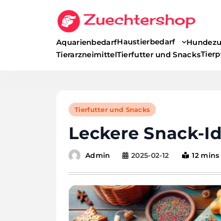
Skip
to
content
Haustierbedarf
Aquarienbedarf
Hundezu
Tier
Tierarzneimittel
Tierfutter und Snacks
Tierfutter und Snacks
Leckere Snack-Id
2025-02-12
12 mins
Admin