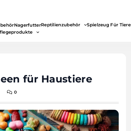
Reptilienzubehör
Spielzeug Für Tier
behör
Nagerfutter
pflegeprodukte
een für Haustiere
0