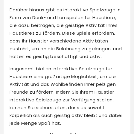
Darüber hinaus gibt es interaktive Spielzeuge in
Form von Denk- und Lernspielen für Haustiere,
die dazu beitragen, die geistige Aktivität Ihres
Haustieres zu fördern. Diese Spiele erfordern,
dass Ihr Haustier verschiedene Aktivitäten
ausführt, um an die Belohnung zu gelangen, und
halten es geistig beschäftigt und aktiv.
Insgesamt bieten interaktive Spielzeuge für
Haustiere eine großartige Möglichkeit, um die
Aktivität und das Wohlbefinden Ihrer pelzigen
Freunde zu fördern. Indem Sie Ihrem Haustier
interaktive Spielzeuge zur Verfügung stellen,
können Sie sicherstellen, dass es sowohl
körperlich als auch geistig aktiv bleibt und dabei
jede Menge Spaß hat.