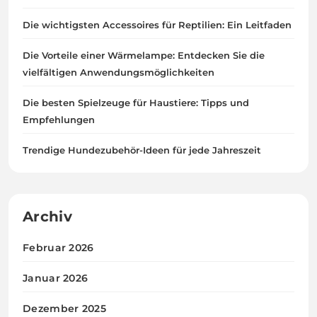
Die wichtigsten Accessoires für Reptilien: Ein Leitfaden
Die Vorteile einer Wärmelampe: Entdecken Sie die
vielfältigen Anwendungsmöglichkeiten
Die besten Spielzeuge für Haustiere: Tipps und
Empfehlungen
Trendige Hundezubehör-Ideen für jede Jahreszeit
Archiv
Februar 2026
Januar 2026
Dezember 2025