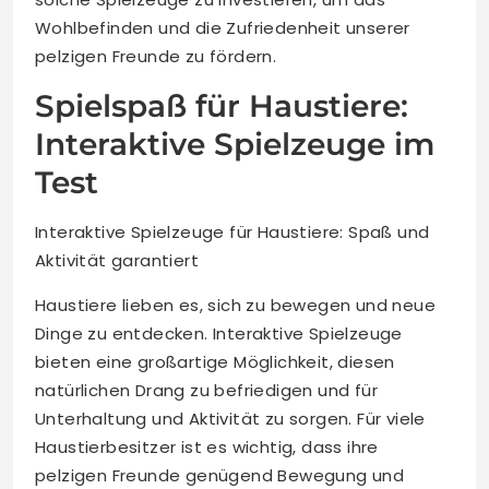
Wohlbefinden und die Zufriedenheit unserer
pelzigen Freunde zu fördern.
Spielspaß für Haustiere:
Interaktive Spielzeuge im
Test
Interaktive Spielzeuge für Haustiere: Spaß und
Aktivität garantiert
Haustiere lieben es, sich zu bewegen und neue
Dinge zu entdecken. Interaktive Spielzeuge
bieten eine großartige Möglichkeit, diesen
natürlichen Drang zu befriedigen und für
Unterhaltung und Aktivität zu sorgen. Für viele
Haustierbesitzer ist es wichtig, dass ihre
pelzigen Freunde genügend Bewegung und