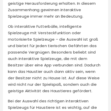
geistige Herausforderung erhalten. In diesem
Zusammenhang gewinnen interaktive
Spielzeuge immer mehr an Bedeutung.
Ob interaktive Futterbälle, intelligente
Spielzeuge mit Versteckfunktion oder
motorisierte Spielzeuge – die Auswahl ist groß
und bietet für jeden tierischen Gefährten das
passende Vergnügen. Besonders beliebt sind
auch interaktive Spielzeuge, die mit dem
Besitzer über eine App verbunden sind. Dadurch
kann das Haustier auch dann aktiv sein, wenn
der Besitzer nicht zu Hause ist. Auf diese Weise
wird nicht nur der Spielspaß, sondern auch die
geistige Aktivität des Haustieres gefördert.
Bei der Auswahl des richtigen interaktiven
Spielzeugs für Haustiere ist es wichtig, auf die