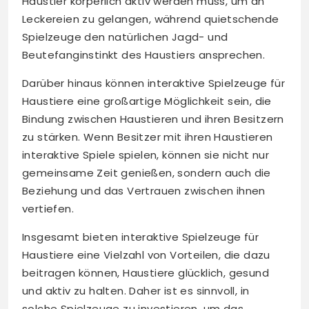
Haustier körperlich aktiv werden muss, um an
Leckereien zu gelangen, während quietschende
Spielzeuge den natürlichen Jagd- und
Beutefanginstinkt des Haustiers ansprechen.
Darüber hinaus können interaktive Spielzeuge für
Haustiere eine großartige Möglichkeit sein, die
Bindung zwischen Haustieren und ihren Besitzern
zu stärken. Wenn Besitzer mit ihren Haustieren
interaktive Spiele spielen, können sie nicht nur
gemeinsame Zeit genießen, sondern auch die
Beziehung und das Vertrauen zwischen ihnen
vertiefen.
Insgesamt bieten interaktive Spielzeuge für
Haustiere eine Vielzahl von Vorteilen, die dazu
beitragen können, Haustiere glücklich, gesund
und aktiv zu halten. Daher ist es sinnvoll, in
solche Spielzeuge zu investieren, um das