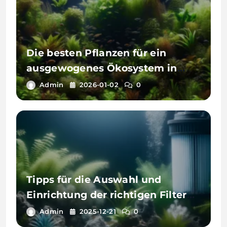
Die besten Pflanzen für ein
ausgewogenes Ökosystem in
Ihrem Aquarium
Admin
2026-01-02
0
Tipps für die Auswahl und
Einrichtung der richtigen Filter
für Ihr Aquarium
Admin
2025-12-21
0