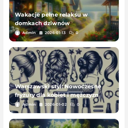
Wakacje pełne relaksu w
domkach dziwnów
Admin
2026-01-13
0
Warszawski styl: Nowoczesne
fryzury dla kobiet i mężczyzn
Admin
2026-01-02
0