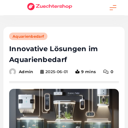
Skip
to
content
Aquarienbedarf
Innovative Lösungen im
Aquarienbedarf
2025-06-01
9 mins
0
Admin