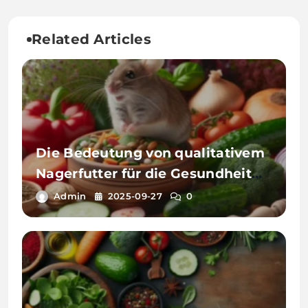
Related Articles
Die Bedeutung von qualitativem
Nagerfutter für die Gesundheit
von Haustieren
Admin
2025-09-27
0