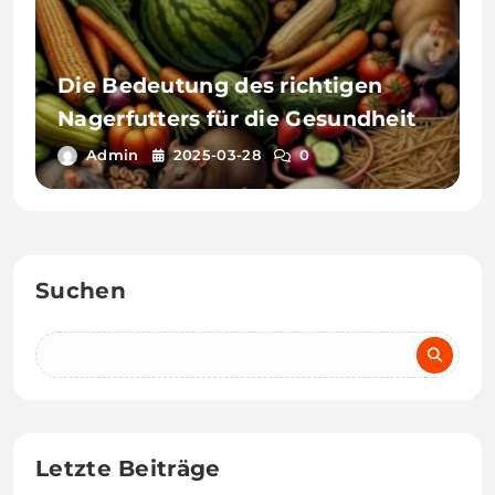
Die Bedeutung des richtigen
Nagerfutters für die Gesundheit
von Nagetieren
Admin
2025-03-28
0
Suchen
Letzte Beiträge