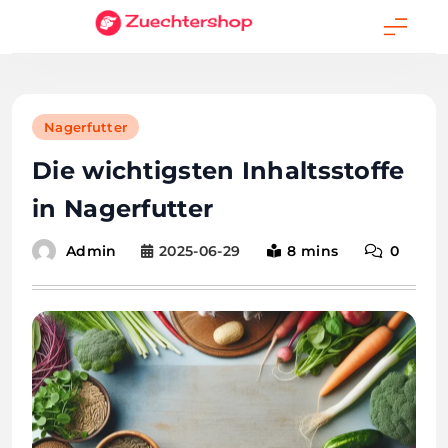
Skip
to
content
Nagerfutter
Die wichtigsten Inhaltsstoffe
in Nagerfutter
2025-06-29
8 mins
0
Admin