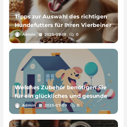
Tipps zur Auswahl des richtigen
Hundefutters für Ihren Vierbeiner
Admin
2025-09-19
0
Welches Zubehör benötigen Sie
für ein glückliches und gesundes
Haustier?
Admin
2025-07-09
0