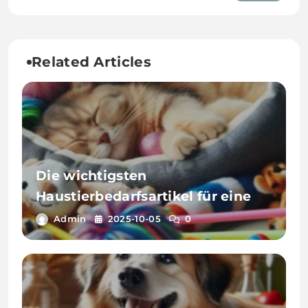
für ein glückliches und gesundes
Haustier?
Related Articles
Die wichtigsten
Haustierbedarfsartikel für eine
glückliche Katze
Admin
2025-10-05
0