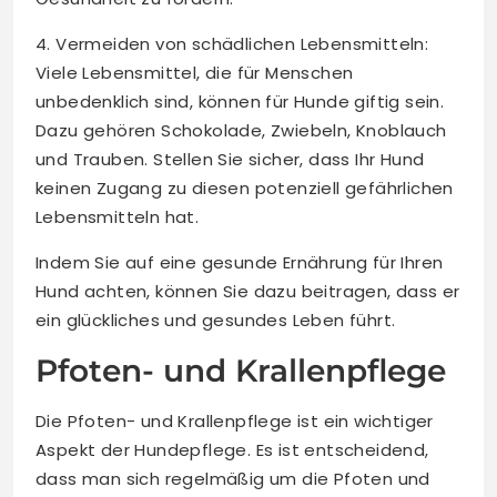
4. Vermeiden von schädlichen Lebensmitteln:
Viele Lebensmittel, die für Menschen
unbedenklich sind, können für Hunde giftig sein.
Dazu gehören Schokolade, Zwiebeln, Knoblauch
und Trauben. Stellen Sie sicher, dass Ihr Hund
keinen Zugang zu diesen potenziell gefährlichen
Lebensmitteln hat.
Indem Sie auf eine gesunde Ernährung für Ihren
Hund achten, können Sie dazu beitragen, dass er
ein glückliches und gesundes Leben führt.
Pfoten- und Krallenpflege
Die Pfoten- und Krallenpflege ist ein wichtiger
Aspekt der Hundepflege. Es ist entscheidend,
dass man sich regelmäßig um die Pfoten und