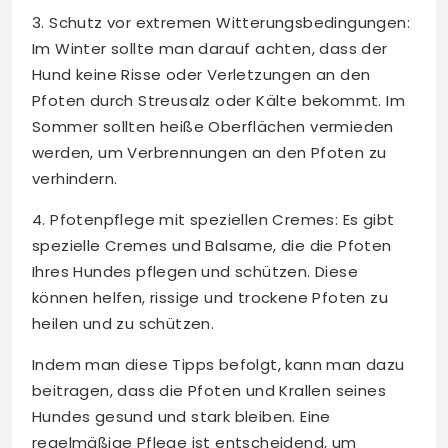
3. Schutz vor extremen Witterungsbedingungen:
Im Winter sollte man darauf achten, dass der
Hund keine Risse oder Verletzungen an den
Pfoten durch Streusalz oder Kälte bekommt. Im
Sommer sollten heiße Oberflächen vermieden
werden, um Verbrennungen an den Pfoten zu
verhindern.
4. Pfotenpflege mit speziellen Cremes: Es gibt
spezielle Cremes und Balsame, die die Pfoten
Ihres Hundes pflegen und schützen. Diese
können helfen, rissige und trockene Pfoten zu
heilen und zu schützen.
Indem man diese Tipps befolgt, kann man dazu
beitragen, dass die Pfoten und Krallen seines
Hundes gesund und stark bleiben. Eine
regelmäßige Pflege ist entscheidend, um