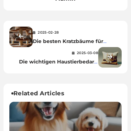
2025-02-28
Die besten Kratzbäume für
Katzen: Ein Leitfaden für
2025-03-08
Katzenbesitzer
Die wichtigen Haustierbedarf-
Produkte für eine glückliche
Katze
Related Articles