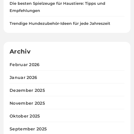
Die besten Spielzeuge für Haustiere: Tipps und
Empfehlungen
Trendige Hundezubehör-Ideen für jede Jahreszeit
Archiv
Februar 2026
Januar 2026
Dezember 2025
November 2025
Oktober 2025
September 2025