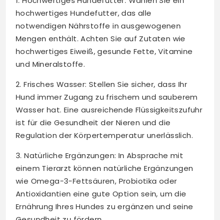
1. Hochwertiges Hundefutter: Wählen Sie ein
hochwertiges Hundefutter, das alle
notwendigen Nährstoffe in ausgewogenen
Mengen enthält. Achten Sie auf Zutaten wie
hochwertiges Eiweiß, gesunde Fette, Vitamine
und Mineralstoffe.
2. Frisches Wasser: Stellen Sie sicher, dass Ihr
Hund immer Zugang zu frischem und sauberem
Wasser hat. Eine ausreichende Flüssigkeitszufuhr
ist für die Gesundheit der Nieren und die
Regulation der Körpertemperatur unerlässlich.
3. Natürliche Ergänzungen: In Absprache mit
einem Tierarzt können natürliche Ergänzungen
wie Omega-3-Fettsäuren, Probiotika oder
Antioxidantien eine gute Option sein, um die
Ernährung Ihres Hundes zu ergänzen und seine
Gesundheit zu fördern.