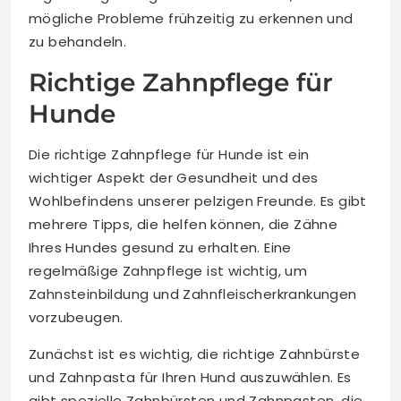
mögliche Probleme frühzeitig zu erkennen und
zu behandeln.
Richtige Zahnpflege für
Hunde
Die richtige Zahnpflege für Hunde ist ein
wichtiger Aspekt der Gesundheit und des
Wohlbefindens unserer pelzigen Freunde. Es gibt
mehrere Tipps, die helfen können, die Zähne
Ihres Hundes gesund zu erhalten. Eine
regelmäßige Zahnpflege ist wichtig, um
Zahnsteinbildung und Zahnfleischerkrankungen
vorzubeugen.
Zunächst ist es wichtig, die richtige Zahnbürste
und Zahnpasta für Ihren Hund auszuwählen. Es
gibt spezielle Zahnbürsten und Zahnpasten, die