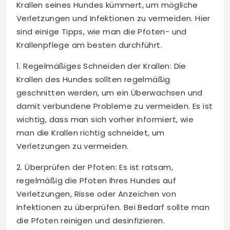
Krallen seines Hundes kümmert, um mögliche
Verletzungen und Infektionen zu vermeiden. Hier
sind einige Tipps, wie man die Pfoten- und
Krallenpflege am besten durchführt.
1. Regelmäßiges Schneiden der Krallen: Die
Krallen des Hundes sollten regelmäßig
geschnitten werden, um ein Überwachsen und
damit verbundene Probleme zu vermeiden. Es ist
wichtig, dass man sich vorher informiert, wie
man die Krallen richtig schneidet, um
Verletzungen zu vermeiden.
2. Überprüfen der Pfoten: Es ist ratsam,
regelmäßig die Pfoten Ihres Hundes auf
Verletzungen, Risse oder Anzeichen von
Infektionen zu überprüfen. Bei Bedarf sollte man
die Pfoten reinigen und desinfizieren.