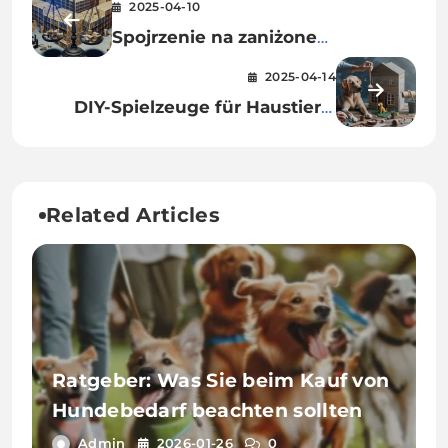
2025-04-10
Spojrzenie na zaniżone
odszkodowania w hurtowniach
2025-04-14
wielobranżowych
DIY-Spielzeuge für Haustiere:
Kreative Ideen für spielende
Tiere
Related Articles
Ratgeber: Was Sie beim Kauf von
Hundebedarf beachten sollten
Admin
2026-01-26
0