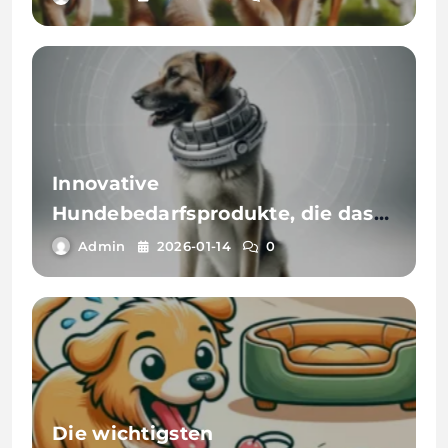
Innovative
Hundebedarfsprodukte, die das
Zusammenleben mit Ihrem Hund
Admin
2026-01-14
0
erleichtern
Die wichtigsten