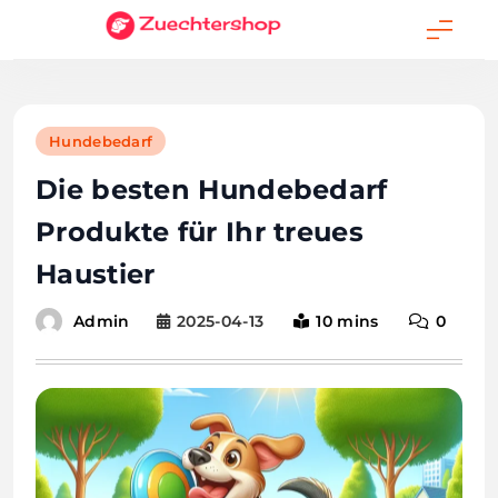
Skip
to
content
Hundebedarf
Die besten Hundebedarf
Produkte für Ihr treues
Haustier
2025-04-13
10 mins
0
Admin